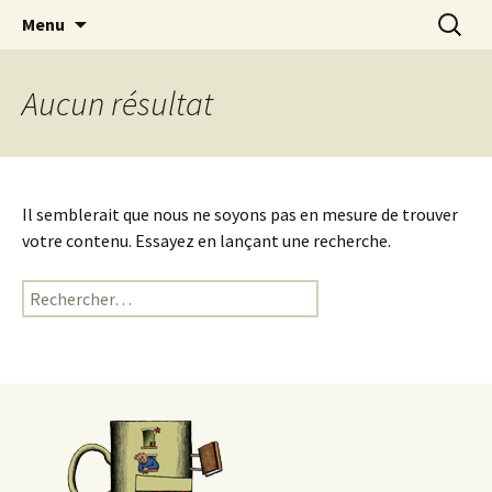
Café littéraire, espace associatif
Aller
Recherc
Le Petit Ney
Menu
au
contenu
Aucun résultat
Il semblerait que nous ne soyons pas en mesure de trouver
votre contenu. Essayez en lançant une recherche.
Rechercher :