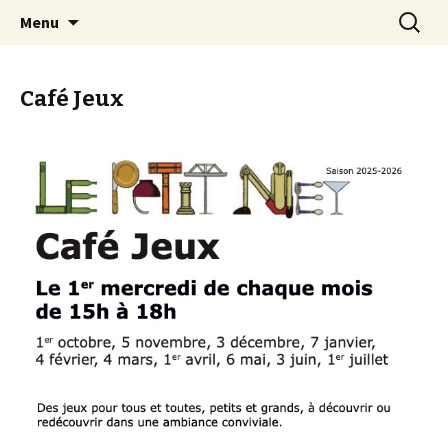
Café littéraire, espace associatif
Aller
Recherc
Le Petit Ney
Menu
au
contenu
Café Jeux