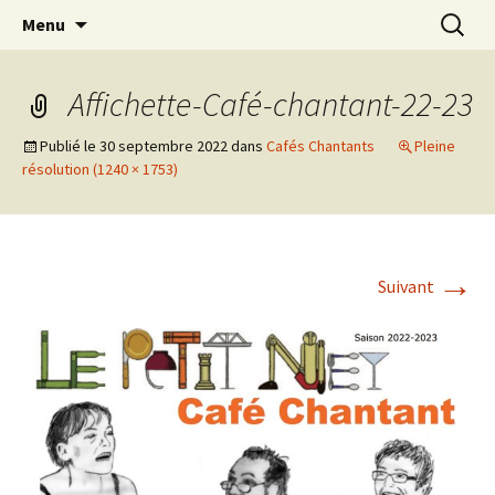
Café littéraire, espace associatif
Aller
Recherc
Le Petit Ney
Menu
au
contenu
Affichette-Café-chantant-22-23
Publié le
30 septembre 2022
dans
Cafés Chantants
Pleine
résolution (1240 × 1753)
→
Suivant